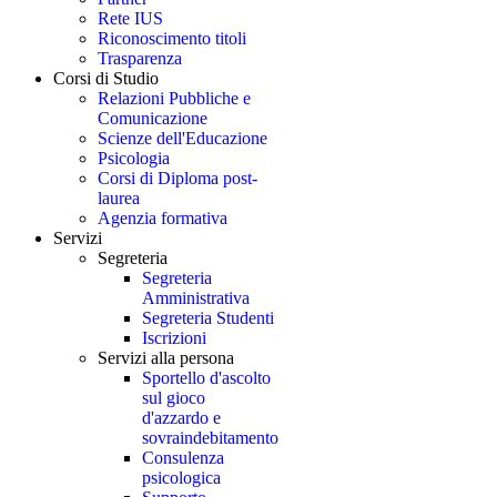
Rete IUS
Riconoscimento titoli
Trasparenza
Corsi di Studio
Relazioni Pubbliche e
Comunicazione
Scienze dell'Educazione
Psicologia
Corsi di Diploma post-
laurea
Agenzia formativa
Servizi
Segreteria
Segreteria
Amministrativa
Segreteria Studenti
Iscrizioni
Servizi alla persona
Sportello d'ascolto
sul gioco
d'azzardo e
sovraindebitamento
Consulenza
psicologica