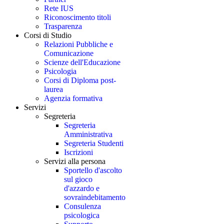
Rete IUS
Riconoscimento titoli
Trasparenza
Corsi di Studio
Relazioni Pubbliche e
Comunicazione
Scienze dell'Educazione
Psicologia
Corsi di Diploma post-
laurea
Agenzia formativa
Servizi
Segreteria
Segreteria
Amministrativa
Segreteria Studenti
Iscrizioni
Servizi alla persona
Sportello d'ascolto
sul gioco
d'azzardo e
sovraindebitamento
Consulenza
psicologica