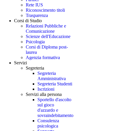
Rete IUS
Riconoscimento titoli
Trasparenza
Corsi di Studio
Relazioni Pubbliche e
Comunicazione
Scienze dell'Educazione
Psicologia
Corsi di Diploma post-
laurea
Agenzia formativa
Servizi
Segreteria
Segreteria
Amministrativa
Segreteria Studenti
Iscrizioni
Servizi alla persona
Sportello d'ascolto
sul gioco
d'azzardo e
sovraindebitamento
Consulenza
psicologica