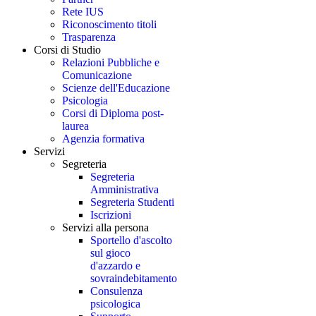
Rete IUS
Riconoscimento titoli
Trasparenza
Corsi di Studio
Relazioni Pubbliche e
Comunicazione
Scienze dell'Educazione
Psicologia
Corsi di Diploma post-
laurea
Agenzia formativa
Servizi
Segreteria
Segreteria
Amministrativa
Segreteria Studenti
Iscrizioni
Servizi alla persona
Sportello d'ascolto
sul gioco
d'azzardo e
sovraindebitamento
Consulenza
psicologica