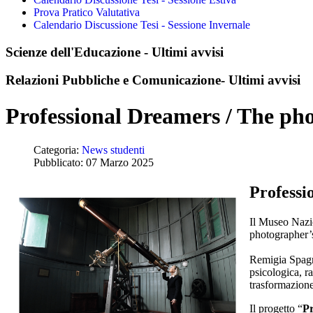
Prova Pratico Valutativa
Calendario Discussione Tesi - Sessione Invernale
Scienze dell'Educazione - Ultimi avvisi
Relazioni Pubbliche e Comunicazione- Ultimi avvisi
Professional Dreamers / The pho
Categoria:
News studenti
Pubblicato: 07 Marzo 2025
Professi
Il Museo Nazio
photographer’s
Remigia Spagno
psicologica, r
trasformazione 
Il progetto “
Pr