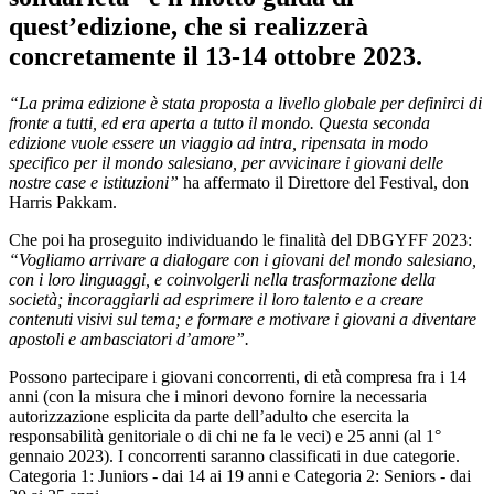
quest’edizione, che si realizzerà
concretamente il 13-14 ottobre 2023.
“La prima edizione è stata proposta a livello globale per definirci di
fronte a tutti, ed era aperta a tutto il mondo. Questa seconda
edizione vuole essere un viaggio ad intra, ripensata in modo
specifico per il mondo salesiano, per avvicinare i giovani delle
nostre case e istituzioni”
ha affermato il Direttore del Festival, don
Harris Pakkam.
Che poi ha proseguito individuando le finalità del DBGYFF 2023:
“Vogliamo arrivare a dialogare con i giovani del mondo salesiano,
con i loro linguaggi, e coinvolgerli nella trasformazione della
società; incoraggiarli ad esprimere il loro talento e a creare
contenuti visivi sul tema; e formare e motivare i giovani a diventare
apostoli e ambasciatori d’amore”.
Possono partecipare i giovani concorrenti, di età compresa fra i 14
anni (con la misura che i minori devono fornire la necessaria
autorizzazione esplicita da parte dell’adulto che esercita la
responsabilità genitoriale o di chi ne fa le veci) e 25 anni (al 1°
gennaio 2023). I concorrenti saranno classificati in due categorie.
Categoria 1: Juniors - dai 14 ai 19 anni e Categoria 2: Seniors - dai