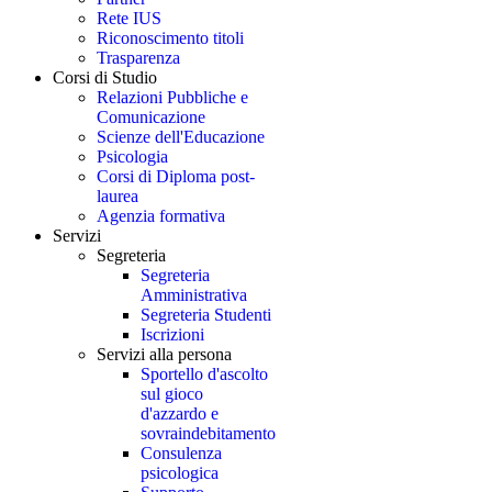
Rete IUS
Riconoscimento titoli
Trasparenza
Corsi di Studio
Relazioni Pubbliche e
Comunicazione
Scienze dell'Educazione
Psicologia
Corsi di Diploma post-
laurea
Agenzia formativa
Servizi
Segreteria
Segreteria
Amministrativa
Segreteria Studenti
Iscrizioni
Servizi alla persona
Sportello d'ascolto
sul gioco
d'azzardo e
sovraindebitamento
Consulenza
psicologica