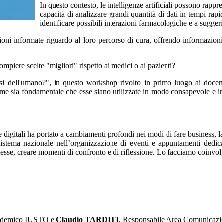
In questo contesto, le intelligenze artificiali possono rappr
capacità di analizzare grandi quantità di dati in tempi rapi
identificare possibili interazioni farmacologiche e a suggeri
isioni informate riguardo al loro percorso di cura, offrendo informazioni
compiere scelte "migliori" rispetto ai medici o ai pazienti?
si dell'umano?", in questo workshop rivolto in primo luogo ai docent
ome sia fondamentale che esse siano utilizzate in modo consapevole e in
igitali ha portato a cambiamenti profondi nei modi di fare business, la
stema nazionale nell’organizzazione di eventi e appuntamenti dedicat
plesse, creare momenti di confronto e di riflessione. Lo facciamo coinvo
cademico IUSTO e
Claudio TARDITI
, Responsabile Area Comunicaz