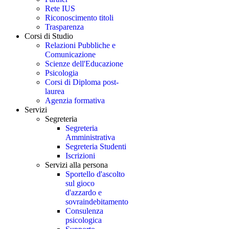
Rete IUS
Riconoscimento titoli
Trasparenza
Corsi di Studio
Relazioni Pubbliche e
Comunicazione
Scienze dell'Educazione
Psicologia
Corsi di Diploma post-
laurea
Agenzia formativa
Servizi
Segreteria
Segreteria
Amministrativa
Segreteria Studenti
Iscrizioni
Servizi alla persona
Sportello d'ascolto
sul gioco
d'azzardo e
sovraindebitamento
Consulenza
psicologica