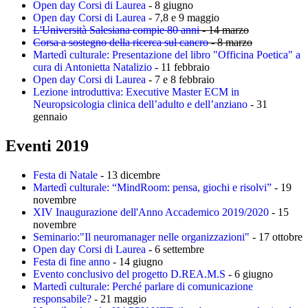
Open day Corsi di Laurea
- 8 giugno
Open day Corsi di Laurea
- 7,8 e 9 maggio
L'Università Salesiana compie 80 anni
- 14 marzo
Corsa a sostegno della ricerca sul cancro
- 8 marzo
Martedì culturale: Presentazione del libro "Officina Poetica" a
cura di Antonietta Natalizio
- 11 febbraio
Open day Corsi di Laurea
- 7 e 8 febbraio
Lezione introduttiva: Executive Master ECM in
Neuropsicologia clinica dell’adulto e dell’anziano
- 31
gennaio
Eventi 2019
Festa di Natale
- 13 dicembre
Martedì culturale: “MindRoom: pensa, giochi e risolvi”
- 19
novembre
XIV Inaugurazione dell'Anno Accademico 2019/2020
- 15
novembre
Seminario:"Il neuromanager nelle organizzazioni"
- 17 ottobre
Open day Corsi di Laurea
- 6 settembre
Festa di fine anno
- 14 giugno
Evento conclusivo del progetto D.REA.M.S
- 6 giugno
Martedì culturale: Perché parlare di comunicazione
responsabile?
- 21 maggio