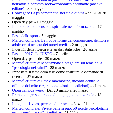
nell’attuale contesto socio-economico declinante (ananke
editore)
- 30 maggio
Convegno: La psicomotricita' nel ciclo di vita
- dal 26 al 28
maggio
Open day psi - 19 maggio
Il ruolo della dimensione spirituale nella formazione
- 17
maggio
Festa dello sport
- 5 maggio
Martedì culturale: Le nuove forme del comunicare: genitori e
adolescenti nell'era dei nuovi media
- 2 maggio
Il design della ricerca e le analisi statistiche - 20 aprile
Pasqua 2017 allo IUSTO
- 7 aprile
Open day psi - sde - 30 marzo
Martedì culturale: Meditazione e preghiera sul tema della
“psicologia nei salmi”
- 28 marzo
Impostare il tema della tesi: come costruire le domande di
ricerca. - 27 marzo
Martedì culturale: Lete e mnemosine, incontri dentro le
officine del mito (96, rue de-la-fontaine edizioni)
- 21 marzo
Open campus week
- Dal 20 marzo al 26 marzo
Primo congresso europeo di linguaggio non verbale
- 18
marzo
Luoghi di lavoro, percorsi di crescita
- 3, 4 e 21 aprile
Martedì culturale: Vivere bene si può. 50 ricette psicologiche
pronte per l’uso (effatà editrice)
- 21 febbraio