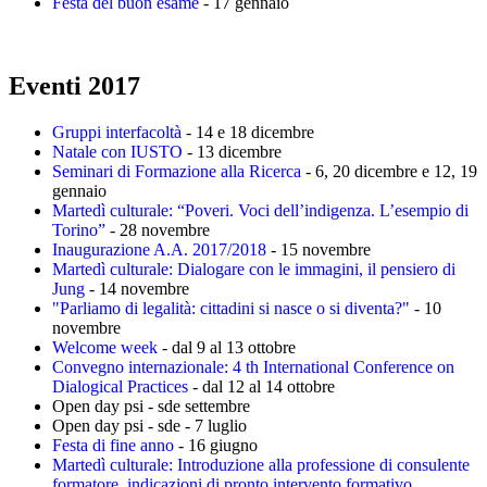
Festa del buon esame
- 17 gennaio
Eventi 2017
Gruppi interfacoltà
- 14 e 18 dicembre
Natale con IUSTO
- 13 dicembre
Seminari di Formazione alla Ricerca
- 6, 20 dicembre e 12, 19
gennaio
Martedì culturale: “Poveri. Voci dell’indigenza. L’esempio di
Torino”
- 28 novembre
Inaugurazione A.A. 2017/2018
- 15 novembre
Martedì culturale: Dialogare con le immagini, il pensiero di
Jung
- 14 novembre
"Parliamo di legalità: cittadini si nasce o si diventa?"
- 10
novembre
Welcome week
- dal 9 al 13 ottobre
Convegno internazionale: 4 th International Conference on
Dialogical Practices
- dal 12 al 14 ottobre
Open day psi - sde settembre
Open day psi - sde - 7 luglio
Festa di fine anno
- 16 giugno
Martedì culturale: Introduzione alla professione di consulente
formatore, indicazioni di pronto intervento formativo