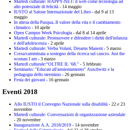
Martedì culturale: HAPPY-NET: il web come tecnologia ad
alto potenziale di felicità
- 14 maggio
IUSTO al Salone Internazionale del Libro
- dal 9 al 13
maggio
In attesa della Pasqua..Il valore della vita e il cambiamento
climatico
- 10 aprile
Open Campus Week Psicologia
- dal 8 al 14 aprile
Martedì culturale: Promuovere e difendere i diritti dell'infanzia
e dell'adolescenza
- 2 aprile
Martedì culturale: Verba Volant, Dreams Manent
- 5 marzo
Corsa/camminata a sostegno della ricerca sul cancro. Just the
woman I am
- 3 marzo
Martedì culturale:“OLTRE IL ’68."
- 5 febbraio
Seminario: "Educati all'annientamento" Auschwitz e la
pedagogia dello sterminio
- 26 gennaio
Festa dei giovani
- 16 gennaio
Eventi 2018
Allo IUSTO il Convegno Nazionale sulla disabilità
- 22 e 23
novembre
Martedì culturale: Conversazioni di organizzazione aziendale
- 20 novembre
Inaugurazione A.A. 2018/2019
- 14 novembre