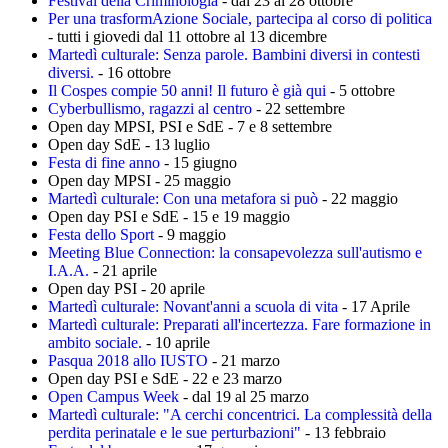
Festival della Criminologia
- dal 23 al 28 ottobre
Per una trasformAzione Sociale, partecipa al corso di politica
- tutti i giovedi dal 11 ottobre al 13 dicembre
Martedì culturale: Senza parole. Bambini diversi in contesti
diversi.
- 16 ottobre
Il Cospes compie 50 anni! Il futuro è già qui
- 5 ottobre
Cyberbullismo, ragazzi al centro
- 22 settembre
Open day MPSI, PSI e SdE - 7 e 8 settembre
Open day SdE - 13 luglio
Festa di fine anno
- 15 giugno
Open day MPSI - 25 maggio
Martedì culturale: Con una metafora si può
- 22 maggio
Open day PSI e SdE - 15 e 19 maggio
Festa dello Sport
- 9 maggio
Meeting Blue Connection: la consapevolezza sull'autismo e
I.A.A.
- 21 aprile
Open day PSI - 20 aprile
Martedì culturale: Novant'anni a scuola di vita
- 17 Aprile
Martedì culturale: Preparati all'incertezza. Fare formazione in
ambito sociale.
- 10 aprile
Pasqua 2018 allo IUSTO
- 21 marzo
Open day PSI e SdE - 22 e 23 marzo
Open Campus Week
- dal 19 al 25 marzo
Martedì culturale: "A cerchi concentrici. La complessità della
perdita perinatale e le sue perturbazioni"
- 13 febbraio