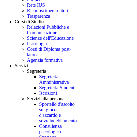
Rete IUS
Riconoscimento titoli
Trasparenza
Corsi di Studio
Relazioni Pubbliche e
Comunicazione
Scienze dell'Educazione
Psicologia
Corsi di Diploma post-
laurea
Agenzia formativa
Servizi
Segreteria
Segreteria
Amministrativa
Segreteria Studenti
Iscrizioni
Servizi alla persona
Sportello d'ascolto
sul gioco
d'azzardo e
sovraindebitamento
Consulenza
psicologica