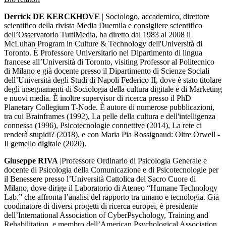
Derrick DE KERCKHOVE
| Sociologo, accademico, direttore
scientifico della rivista Media Duemila e consigliere scientifico
dell’Osservatorio TuttiMedia, ha diretto dal 1983 al 2008 il
McLuhan Program in Culture & Technology dell'Università di
Toronto. È Professore Universitario nel Dipartimento di lingua
francese all’Università di Toronto, visiting Professor al Politecnico
di Milano e già docente presso il Dipartimento di Scienze Sociali
dell’Università degli Studi di Napoli Federico II, dove è stato titolare
degli insegnamenti di Sociologia della cultura digitale e di Marketing
e nuovi media. È inoltre supervisor di ricerca presso il PhD
Planetary Collegium T-Node. È autore di numerose pubblicazioni,
tra cui Brainframes (1992), La pelle della cultura e dell'intelligenza
connessa (1996), Psicotecnologie connettive (2014), La rete ci
renderà stupidi? (2018), e con Maria Pia Rossignaud: Oltre Orwell -
Il gemello digitale (2020).
Giuseppe RIVA
|Professore Ordinario di Psicologia Generale e
docente di Psicologia della Comunicazione e di Psicotecnologie per
il Benessere presso l’Università Cattolica del Sacro Cuore di
Milano, dove dirige il Laboratorio di Ateneo “Humane Technology
Lab.” che affronta l’analisi del rapporto tra umano e tecnologia. Già
coodinatore di diversi progetti di ricerca europei, è presidente
dell’International Association of CyberPsychology, Training and
Rehabilitation, e membro dell’American Psychological Association