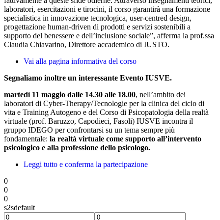
fattivamente a queste sfide odierne. Attraverso insegnamenti teorici,
laboratori, esercitazioni e tirocini, il corso garantirà una formazione
specialistica in innovazione tecnologica, user-centred design,
progettazione human-driven di prodotti e servizi sostenibili a
supporto del benessere e dell’inclusione sociale”, afferma la prof.ssa
Claudia Chiavarino, Direttore accademico di IUSTO.
Vai alla pagina informativa del corso
Segnaliamo inoltre un interessante Evento IUSVE.
martedì 11 maggio dalle 14.30 alle 18.00
, nell’ambito dei
laboratori di Cyber-Therapy/Tecnologie per la clinica del ciclo di
vita e Training Autogeno e del Corso di Psicopatologia della realtà
virtuale (prof. Baruzzo, Capodieci, Fasoli) IUSVE incontra il
gruppo IDEGO per confrontarsi su un tema sempre più
fondamentale:
la realtà virtuale come supporto all’intervento
psicologico e alla professione dello psicologo.
Leggi tutto e conferma la partecipazione
0
0
0
s2sdefault