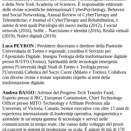
e della New York Academy of Sciences. È responsabile editoriale
delle riviste scientifiche internazionali CyberPsychology, Behavior
and Social Networking, Annual Review of CyberTherapy and
Telemedicine, e Journal of CyberTherapy and Rehabilitation, e
autore di testi quali Psicologia dei nuovi media (2012), I social
network (2016), Selfie – Narcisismo e identità (2016), Realtà virtuali
(2019), Nativi digitali (2019).
Luca PEYRON
| Presbitero diocesano e direttore della Pastorale
Universitaria di Torino e regionale, coordina il Servizio per
l'Apostolato Digitale. Insegna Teologia della trasformazione digitale
presso IUSTO (Torino), Spiritualità delle tecnologie emergenti
presso l'Università degli Studi di Torino e Teologia presso
l'Università Cattolica del Sacro Cuore (Milano e Torino). Collabora
con diverse riviste e testate soprattutto rispetto ai temi della
trasformazione digitale.
Andrea BASSO
| Advisor del Progress Tech Transfer Fund,
Esperto presso il JRC, European Commission, Chief Technology
Officer presso MITO Technology e Affiliate Professor alla
University of Victoria, Canada. Senior executive con oltre 15 anni di
esperienza internazionale di leadership operativa, ingegneristica e
aziendale in un'ampia gamma di tecnologie e servizi nelle
comunicazioni in tempo reale, che vanno dallo sviluppo del proof-
of-concept ai sistemi di produzione su scala. È autore di più di 170