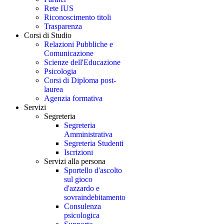
Rete IUS
Riconoscimento titoli
Trasparenza
Corsi di Studio
Relazioni Pubbliche e
Comunicazione
Scienze dell'Educazione
Psicologia
Corsi di Diploma post-
laurea
Agenzia formativa
Servizi
Segreteria
Segreteria
Amministrativa
Segreteria Studenti
Iscrizioni
Servizi alla persona
Sportello d'ascolto
sul gioco
d'azzardo e
sovraindebitamento
Consulenza
psicologica