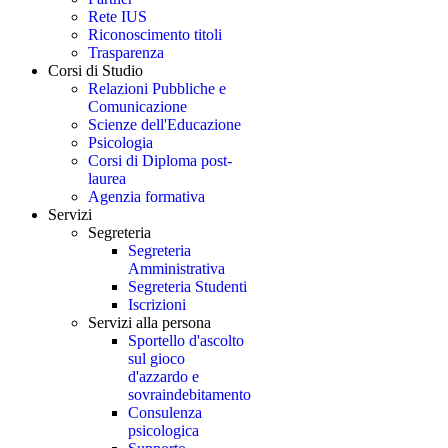
Rete IUS
Riconoscimento titoli
Trasparenza
Corsi di Studio
Relazioni Pubbliche e
Comunicazione
Scienze dell'Educazione
Psicologia
Corsi di Diploma post-
laurea
Agenzia formativa
Servizi
Segreteria
Segreteria
Amministrativa
Segreteria Studenti
Iscrizioni
Servizi alla persona
Sportello d'ascolto
sul gioco
d'azzardo e
sovraindebitamento
Consulenza
psicologica