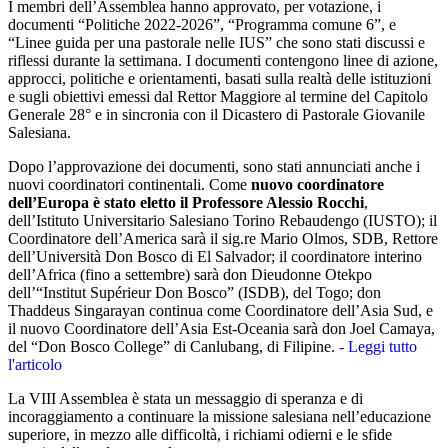
I membri dell’Assemblea hanno approvato, per votazione, i
documenti “Politiche 2022-2026”, “Programma comune 6”, e
“Linee guida per una pastorale nelle IUS” che sono stati discussi e
riflessi durante la settimana. I documenti contengono linee di azione,
approcci, politiche e orientamenti, basati sulla realtà delle istituzioni
e sugli obiettivi emessi dal Rettor Maggiore al termine del Capitolo
Generale 28° e in sincronia con il Dicastero di Pastorale Giovanile
Salesiana.
Dopo l’approvazione dei documenti, sono stati annunciati anche i
nuovi coordinatori continentali. Come
nuovo coordinatore
dell’Europa è stato eletto il Professore Alessio Rocchi
,
dell’Istituto Universitario Salesiano Torino Rebaudengo (IUSTO); il
Coordinatore dell’America sarà il sig.re Mario Olmos, SDB, Rettore
dell’Università Don Bosco di El Salvador; il coordinatore interino
dell’Africa (fino a settembre) sarà don Dieudonne Otekpo
dell’“Institut Supérieur Don Bosco” (ISDB), del Togo; don
Thaddeus Singarayan continua come Coordinatore dell’Asia Sud, e
il nuovo Coordinatore dell’Asia Est-Oceania sarà don Joel Camaya,
del “Don Bosco College” di Canlubang, di Filipine.
- Leggi tutto
l'articolo
La VIII Assemblea è stata un messaggio di speranza e di
incoraggiamento a continuare la missione salesiana nell’educazione
superiore, in mezzo alle difficoltà, i richiami odierni e le sfide