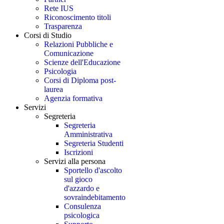
Rete IUS
Riconoscimento titoli
Trasparenza
Corsi di Studio
Relazioni Pubbliche e
Comunicazione
Scienze dell'Educazione
Psicologia
Corsi di Diploma post-
laurea
Agenzia formativa
Servizi
Segreteria
Segreteria
Amministrativa
Segreteria Studenti
Iscrizioni
Servizi alla persona
Sportello d'ascolto
sul gioco
d'azzardo e
sovraindebitamento
Consulenza
psicologica