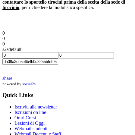
contattare lo sportello tirocini prima della scelta della sede di
tirocinio
, per richiedere la modulistica specifica.
0
0
0
s2sdefault
share
powered by
social2s
Quick Links
Iscriviti alla newsletter
Iscrizioni on line
Orari Corsi
Lezioni di Oggi
Webmail studenti
Webmail Docenti e Staff