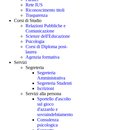
Rete IUS
Riconoscimento titoli
Trasparenza
Corsi di Studio
Relazioni Pubbliche e
Comunicazione
Scienze dell'Educazione
Psicologia
Corsi di Diploma post-
laurea
Agenzia formativa
Servizi
Segreteria
Segreteria
Amministrativa
Segreteria Studenti
Iscrizioni
Servizi alla persona
Sportello d'ascolto
sul gioco
d'azzardo e
sovraindebitamento
Consulenza
psicologica