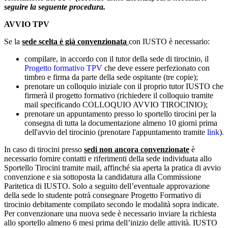
seguire la seguente procedura.
AVVIO TPV
Se la
sede scelta è già convenzionata
con IUSTO è necessario:
compilare, in accordo con il tutor della sede di tirocinio, il
Progetto formativo TPV
che deve essere perfezionato con
timbro e firma da parte della sede ospitante (tre copie);
prenotare un colloquio iniziale con il proprio tutor IUSTO che
firmerà il progetto formativo (richiedere il colloquio tramite
mail specificando COLLOQUIO AVVIO TIROCINIO);
prenotare un appuntamento presso lo sportello tirocini per la
consegna di tutta la documentazione almeno 10 giorni prima
dell'avvio del tirocinio (prenotare l'appuntamento tramite
link
).
In caso di tirocini presso
sedi non ancora convenzionate
è
necessario fornire contatti e riferimenti della sede individuata allo
Sportello Tirocini tramite mail, affinché sia aperta la pratica di avvio
convenzione e sia sottoposta la candidatura alla Commissione
Paritetica di IUSTO. Solo a seguito dell’eventuale approvazione
della sede lo studente potrà consegnare Progetto Formativo di
tirocinio debitamente compilato secondo le modalità sopra indicate.
Per convenzionare una nuova sede è necessario inviare la richiesta
allo sportello almeno 6 mesi prima dell’inizio delle attività. IUSTO