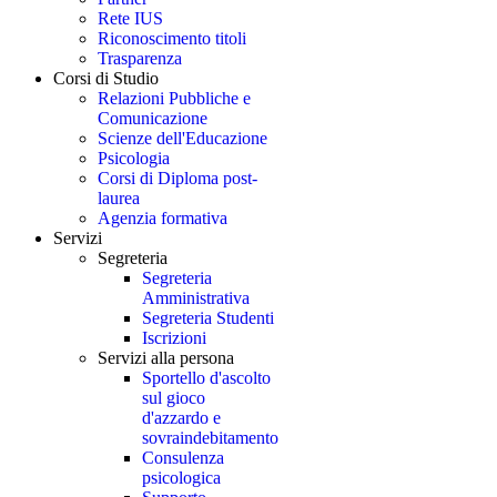
Rete IUS
Riconoscimento titoli
Trasparenza
Corsi di Studio
Relazioni Pubbliche e
Comunicazione
Scienze dell'Educazione
Psicologia
Corsi di Diploma post-
laurea
Agenzia formativa
Servizi
Segreteria
Segreteria
Amministrativa
Segreteria Studenti
Iscrizioni
Servizi alla persona
Sportello d'ascolto
sul gioco
d'azzardo e
sovraindebitamento
Consulenza
psicologica