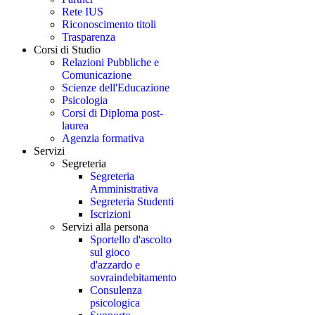
Rete IUS
Riconoscimento titoli
Trasparenza
Corsi di Studio
Relazioni Pubbliche e
Comunicazione
Scienze dell'Educazione
Psicologia
Corsi di Diploma post-
laurea
Agenzia formativa
Servizi
Segreteria
Segreteria
Amministrativa
Segreteria Studenti
Iscrizioni
Servizi alla persona
Sportello d'ascolto
sul gioco
d'azzardo e
sovraindebitamento
Consulenza
psicologica