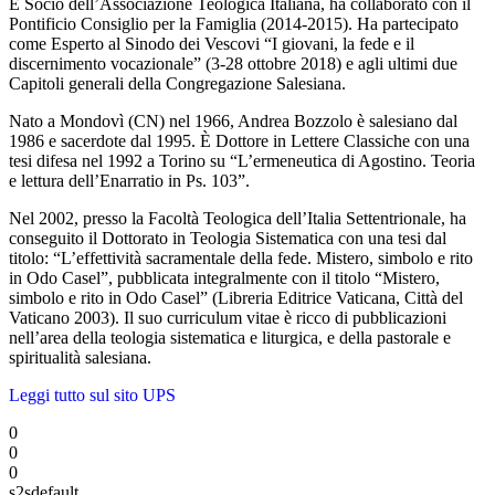
È Socio dell’Associazione Teologica Italiana, ha collaborato con il
Pontificio Consiglio per la Famiglia (2014-2015). Ha partecipato
come Esperto al Sinodo dei Vescovi “I giovani, la fede e il
discernimento vocazionale” (3-28 ottobre 2018) e agli ultimi due
Capitoli generali della Congregazione Salesiana.
Nato a Mondovì (CN) nel 1966, Andrea Bozzolo è salesiano dal
1986 e sacerdote dal 1995. È Dottore in Lettere Classiche con una
tesi difesa nel 1992 a Torino su “L’ermeneutica di Agostino. Teoria
e lettura dell’Enarratio in Ps. 103”.
Nel 2002, presso la Facoltà Teologica dell’Italia Settentrionale, ha
conseguito il Dottorato in Teologia Sistematica con una tesi dal
titolo: “L’effettività sacramentale della fede. Mistero, simbolo e rito
in Odo Casel”, pubblicata integralmente con il titolo “Mistero,
simbolo e rito in Odo Casel” (Libreria Editrice Vaticana, Città del
Vaticano 2003). Il suo curriculum vitae è ricco di pubblicazioni
nell’area della teologia sistematica e liturgica, e della pastorale e
spiritualità salesiana.
Leggi tutto sul sito UPS
0
0
0
s2sdefault