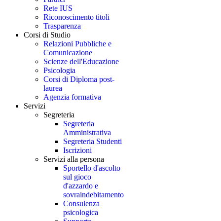
Rete IUS
Riconoscimento titoli
Trasparenza
Corsi di Studio
Relazioni Pubbliche e
Comunicazione
Scienze dell'Educazione
Psicologia
Corsi di Diploma post-
laurea
Agenzia formativa
Servizi
Segreteria
Segreteria
Amministrativa
Segreteria Studenti
Iscrizioni
Servizi alla persona
Sportello d'ascolto
sul gioco
d'azzardo e
sovraindebitamento
Consulenza
psicologica