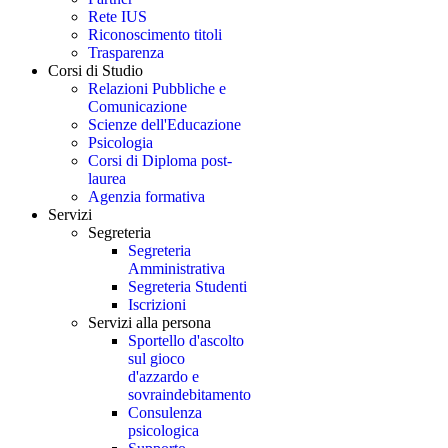
Rete IUS
Riconoscimento titoli
Trasparenza
Corsi di Studio
Relazioni Pubbliche e
Comunicazione
Scienze dell'Educazione
Psicologia
Corsi di Diploma post-
laurea
Agenzia formativa
Servizi
Segreteria
Segreteria
Amministrativa
Segreteria Studenti
Iscrizioni
Servizi alla persona
Sportello d'ascolto
sul gioco
d'azzardo e
sovraindebitamento
Consulenza
psicologica