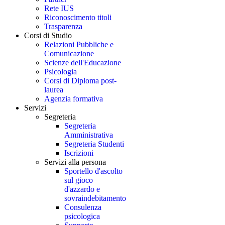
Rete IUS
Riconoscimento titoli
Trasparenza
Corsi di Studio
Relazioni Pubbliche e
Comunicazione
Scienze dell'Educazione
Psicologia
Corsi di Diploma post-
laurea
Agenzia formativa
Servizi
Segreteria
Segreteria
Amministrativa
Segreteria Studenti
Iscrizioni
Servizi alla persona
Sportello d'ascolto
sul gioco
d'azzardo e
sovraindebitamento
Consulenza
psicologica