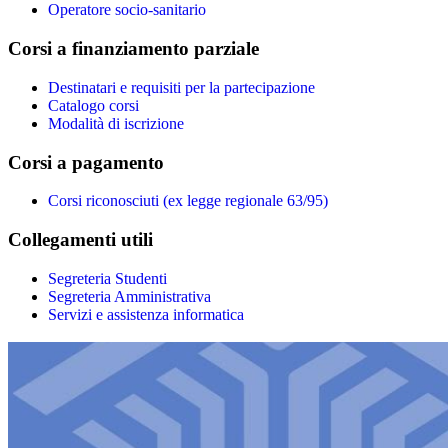
Operatore socio-sanitario
Corsi a finanziamento parziale
Destinatari e requisiti per la partecipazione
Catalogo corsi
Modalità di iscrizione
Corsi a pagamento
Corsi riconosciuti (ex legge regionale 63/95)
Collegamenti utili
Segreteria Studenti
Segreteria Amministrativa
Servizi e assistenza informatica