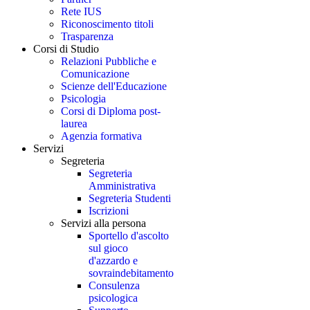
Rete IUS
Riconoscimento titoli
Trasparenza
Corsi di Studio
Relazioni Pubbliche e
Comunicazione
Scienze dell'Educazione
Psicologia
Corsi di Diploma post-
laurea
Agenzia formativa
Servizi
Segreteria
Segreteria
Amministrativa
Segreteria Studenti
Iscrizioni
Servizi alla persona
Sportello d'ascolto
sul gioco
d'azzardo e
sovraindebitamento
Consulenza
psicologica