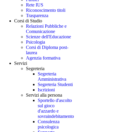
Rete IUS
Riconoscimento titoli
Trasparenza
Corsi di Studio
Relazioni Pubbliche e
Comunicazione
Scienze dell'Educazione
Psicologia
Corsi di Diploma post-
laurea
Agenzia formativa
Servizi
Segreteria
Segreteria
Amministrativa
Segreteria Studenti
Iscrizioni
Servizi alla persona
Sportello d'ascolto
sul gioco
d'azzardo e
sovraindebitamento
Consulenza
psicologica