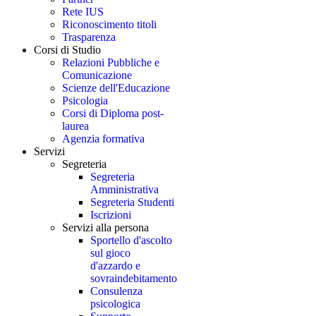
Rete IUS
Riconoscimento titoli
Trasparenza
Corsi di Studio
Relazioni Pubbliche e
Comunicazione
Scienze dell'Educazione
Psicologia
Corsi di Diploma post-
laurea
Agenzia formativa
Servizi
Segreteria
Segreteria
Amministrativa
Segreteria Studenti
Iscrizioni
Servizi alla persona
Sportello d'ascolto
sul gioco
d'azzardo e
sovraindebitamento
Consulenza
psicologica