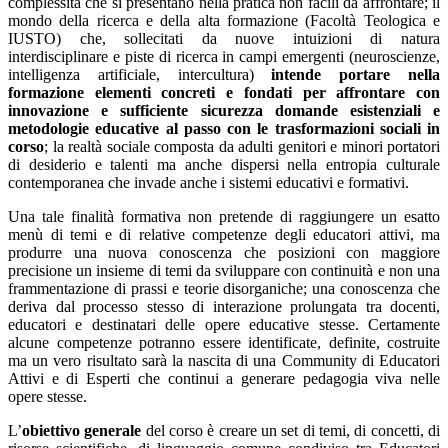
complessità che si presentano nella pratica non facili da affrontare; il
mondo della ricerca e della alta formazione (Facoltà Teologica e
IUSTO) che, sollecitati da nuove intuizioni di natura
interdisciplinare e piste di ricerca in campi emergenti (neuroscienze,
intelligenza artificiale, intercultura)
intende portare nella
formazione elementi concreti e fondati per affrontare con
innovazione e sufficiente sicurezza domande esistenziali e
metodologie educative al passo con le trasformazioni sociali in
corso
; la realtà sociale composta da adulti genitori e minori portatori
di desiderio e talenti ma anche dispersi nella entropia culturale
contemporanea che invade anche i sistemi educativi e formativi.
Una tale finalità formativa non pretende di raggiungere un esatto
menù di temi e di relative competenze degli educatori attivi, ma
produrre una nuova conoscenza che posizioni con maggiore
precisione un insieme di temi da sviluppare con continuità e non una
frammentazione di prassi e teorie disorganiche; una conoscenza che
deriva dal processo stesso di interazione prolungata tra docenti,
educatori e destinatari delle opere educative stesse. Certamente
alcune competenze potranno essere identificate, definite, costruite
ma un vero risultato sarà la nascita di una Community di Educatori
Attivi e di Esperti che continui a generare pedagogia viva nelle
opere stesse.
L’
obiettivo generale
del corso è creare un set di temi, di concetti, di