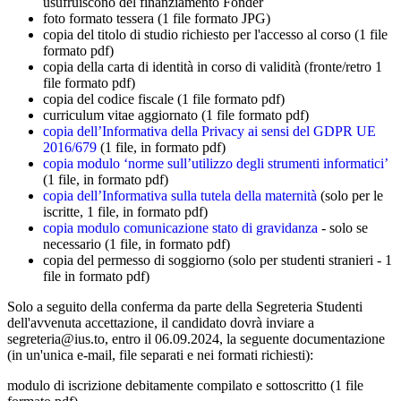
usufruiscono del finanziamento Fonder
foto formato tessera (1 file formato JPG)
copia del titolo di studio richiesto per l'accesso al corso (1 file
formato pdf)
copia della carta di identità in corso di validità (fronte/retro 1
file formato pdf)
copia del codice fiscale (1 file formato pdf)
curriculum vitae aggiornato (1 file formato pdf)
copia dell’Informativa della Privacy ai sensi del GDPR UE
2016/679
(1 file, in formato pdf)
copia modulo ‘norme sull’utilizzo degli strumenti informatici’
(1 file, in formato pdf)
copia dell’Informativa sulla tutela della maternità
(solo per le
iscritte, 1 file, in formato pdf)
copia modulo comunicazione stato di gravidanza
- solo se
necessario (1 file, in formato pdf)
copia del permesso di soggiorno (solo per studenti stranieri - 1
file in formato pdf)
Solo a seguito della conferma da parte della Segreteria Studenti
dell'avvenuta accettazione, il candidato dovrà inviare a
segreteria@ius.to, entro il 06.09.2024, la seguente documentazione
(in un'unica e-mail, file separati e nei formati richiesti):
modulo di iscrizione debitamente compilato e sottoscritto (1 file