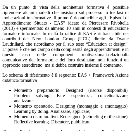
Da un punto di vista della architettura formativa è possibile
riprendere alcuni modelli che insistono sul processo in tre fasi di
molte azioni trasformative. Il primo è riconducibile agli “Episodi di
Apprendimento Situato - EAS” ideato da Piercesare Rivoltella
(2013) e sperimentato da almeno 10 anni in contesti di educazione
formale e informale. In realtà la radice di EAS è rintracciabile nei
contributi del New London Group (UCL) diretto da Dyane
Laudrillard, che ricordiamo per il suo testo “Education at design”.
L’ipotesi è che nel campo della complessità degli apprendimenti e in
questo caso delle componenti motivazionali-relazionali-
comunicative dei formatori e dei loro destinatari non funzioni un
approccio eterodiretto, ma si debba costruire insieme il contenuto.
Lo schema di riferimento è il seguente: EAS > Framework Azione
didattico/formativa
Momento preparatorio. Designed (risorse disponibili).
Problem solving. Fare esperienza, concettualizzare,
analizzare;
Momento operatorio. Designing (montaggio e smontaggio).
Learning by doing. Analizzare, applicare;
Momento ristrutturativo. Redesigned (debriefing e riflessione).
Reflective learning. Discutere, pubblicare.