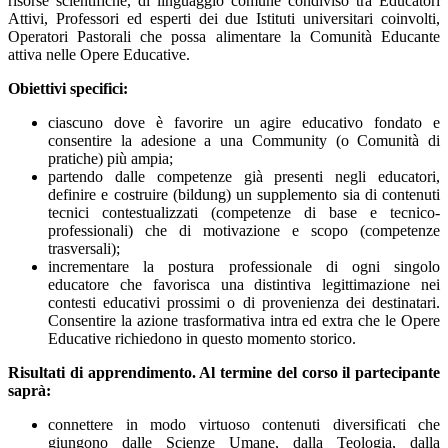
risorse scientifiche, di linguaggio comune condiviso tra Educatori
Attivi, Professori ed esperti dei due Istituti universitari coinvolti,
Operatori Pastorali che possa alimentare la Comunità Educante
attiva nelle Opere Educative.
Obiettivi specifici:
ciascuno dove è favorire un agire educativo fondato e
consentire la adesione a una Community (o Comunità di
pratiche) più ampia;
partendo dalle competenze già presenti negli educatori,
definire e costruire (bildung) un supplemento sia di contenuti
tecnici contestualizzati (competenze di base e tecnico-
professionali) che di motivazione e scopo (competenze
trasversali);
incrementare la postura professionale di ogni singolo
educatore che favorisca una distintiva legittimazione nei
contesti educativi prossimi o di provenienza dei destinatari.
Consentire la azione trasformativa intra ed extra che le Opere
Educative richiedono in questo momento storico.
Risultati di apprendimento. Al termine del corso il partecipante
saprà:
connettere in modo virtuoso contenuti diversificati che
giungono dalle Scienze Umane, dalla Teologia, dalla