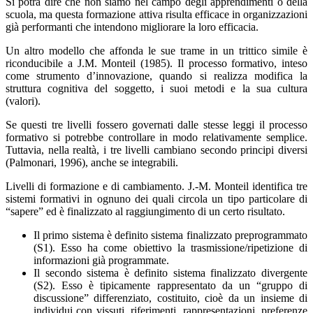
Si potrà dire che non siamo nel campo degli apprendimenti o della
scuola, ma questa formazione attiva risulta efficace in organizzazioni
già performanti che intendono migliorare la loro efficacia.
Un altro modello che affonda le sue trame in un trittico simile è
riconducibile a J.M. Monteil (1985). Il processo formativo, inteso
come strumento d’innovazione, quando si realizza modifica la
struttura cognitiva del soggetto, i suoi metodi e la sua cultura
(valori).
Se questi tre livelli fossero governati dalle stesse leggi il processo
formativo si potrebbe controllare in modo relativamente semplice.
Tuttavia, nella realtà, i tre livelli cambiano secondo principi diversi
(Palmonari, 1996), anche se integrabili.
Livelli di formazione e di cambiamento. J.-M. Monteil identifica tre
sistemi formativi in ognuno dei quali circola un tipo particolare di
“sapere” ed è finalizzato al raggiungimento di un certo risultato.
Il primo sistema è definito sistema finalizzato preprogrammato
(S1). Esso ha come obiettivo la trasmissione/ripetizione di
informazioni già programmate.
Il secondo sistema è definito sistema finalizzato divergente
(S2). Esso è tipicamente rappresentato da un “gruppo di
discussione” differenziato, costituito, cioè da un insieme di
individui con vissuti, riferimenti, rappresentazioni, preferenze