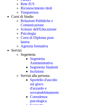
Rete IUS
Riconoscimento titoli
Trasparenza
Corsi di Studio
Relazioni Pubbliche e
Comunicazione
Scienze dell'Educazione
Psicologia
Corsi di Diploma post-
laurea
Agenzia formativa
Servizi
Segreteria
Segreteria
Amministrativa
Segreteria Studenti
Iscrizioni
Servizi alla persona
Sportello d'ascolto
sul gioco
d'azzardo e
sovraindebitamento
Consulenza
psicologica