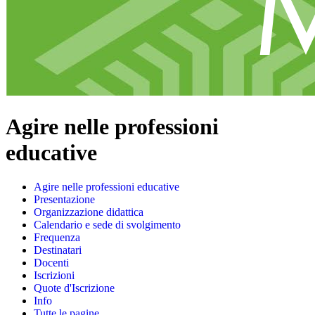
Agire nelle professioni
educative
Agire nelle professioni educative
Presentazione
Organizzazione didattica
Calendario e sede di svolgimento
Frequenza
Destinatari
Docenti
Iscrizioni
Quote d'Iscrizione
Info
Tutte le pagine