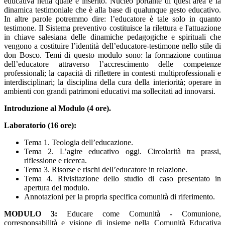
educativa nella quale è inserito. Nucleo portante di quest’area è la
dinamica testimoniale che è alla base di qualunque gesto educativo.
In altre parole potremmo dire: l’educatore è tale solo in quanto
testimone. Il Sistema preventivo costituisce la rilettura e l'attuazione
in chiave salesiana delle dinamiche pedagogiche e spirituali che
vengono a costituire l’identità dell’educatore-testimone nello stile di
don Bosco. Temi di questo modulo sono: la formazione continua
dell’educatore attraverso l’accrescimento delle competenze
professionali; la capacità di riflettere in contesti multiprofessionali e
interdisciplinari; la disciplina della cura della interiorità; operare in
ambienti con grandi patrimoni educativi ma sollecitati ad innovarsi.
Introduzione al Modulo (4 ore).
Laboratorio (16 ore):
Tema 1. Teologia dell’educazione.
Tema 2. L’agire educativo oggi. Circolarità tra prassi,
riflessione e ricerca.
Tema 3. Risorse e rischi dell’educatore in relazione.
Tema 4. Rivisitazione dello studio di caso presentato in
apertura del modulo.
Annotazioni per la propria specifica comunità di riferimento.
MODULO 3:
Educare come Comunità - Comunione,
corresponsabilità e visione di insieme nella Comunità Educativa