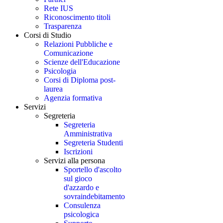
Rete IUS
Riconoscimento titoli
Trasparenza
Corsi di Studio
Relazioni Pubbliche e
Comunicazione
Scienze dell'Educazione
Psicologia
Corsi di Diploma post-
laurea
Agenzia formativa
Servizi
Segreteria
Segreteria
Amministrativa
Segreteria Studenti
Iscrizioni
Servizi alla persona
Sportello d'ascolto
sul gioco
d'azzardo e
sovraindebitamento
Consulenza
psicologica