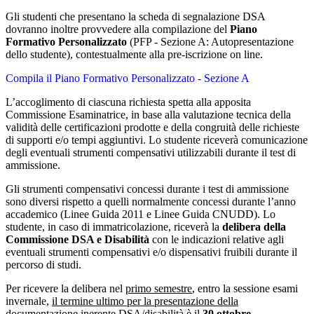
Gli studenti che presentano la scheda di segnalazione DSA
dovranno inoltre provvedere alla compilazione del
Piano
Formativo Personalizzato
(PFP - Sezione A: Autopresentazione
dello studente), contestualmente alla pre-iscrizione on line.
Compila il Piano Formativo Personalizzato - Sezione A
L’accoglimento di ciascuna richiesta spetta alla apposita
Commissione Esaminatrice, in base alla valutazione tecnica della
validità delle certificazioni prodotte e della congruità delle richieste
di supporti e/o tempi aggiuntivi. Lo studente riceverà comunicazione
degli eventuali strumenti compensativi utilizzabili durante il test di
ammissione.
Gli strumenti compensativi concessi durante i test di ammissione
sono diversi rispetto a quelli normalmente concessi durante l’anno
accademico (Linee Guida 2011 e Linee Guida CNUDD). Lo
studente, in caso di immatricolazione, riceverà la
delibera della
Commissione DSA e Disabilità
con le indicazioni relative agli
eventuali strumenti compensativi e/o dispensativi fruibili durante il
percorso di studi.
Per ricevere la delibera nel
primo semestre
, entro la sessione esami
invernale,
il termine ultimo per la presentazione della
documentazione inerente DSA/disabilità
è il
30 ottobre
.